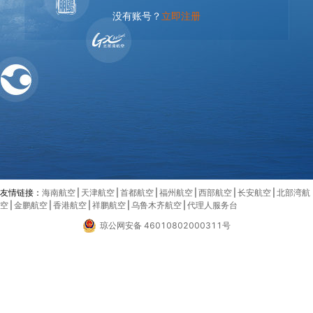
没有账号？
立即注册
友情链接：
海南航空
|
天津航空
|
首都航空
|
福州航空
|
西部航空
|
长安航空
|
北部湾航
空
|
金鹏航空
|
香港航空
|
祥鹏航空
|
乌鲁木齐航空
|
代理人服务台
琼公网安备 46010802000311号